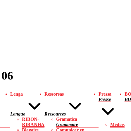
 06
Lenga
Ressorsas
Pressa
BO
Presse
BO
Langue
Ressources
RIBON-
Gramatica
RIBANHA
Grammaire
Médias
Blagaire
Comunicar en