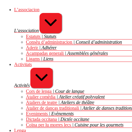
Aller
au
L’associacion
contenu
Agrandir/réduire
L’association
Estatuts
Statuts
Consèu d’administracion
Conseil d’administration
Aderir
Adhérer
Acampadas generali
Assemblées générales
Ligams
Liens
Activitats
Agrandir/réduire
Activités
Cors de lenga
Cour de langue
Atalier comèdia
Atelier créatif polyvalent
Ataliers de teatre
Ateliers de théâtre
Atalier de danças traditionali
Atelier de danses tradition
Eveniments
Evènements
Dictada occitana
Dictée occitane
Coïna per lu morres lecs
Cuisine pour les gourmets
Lenga