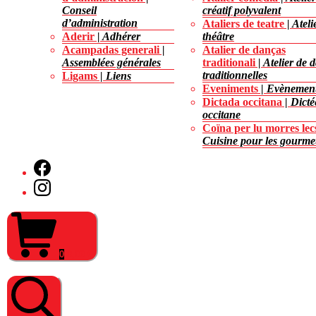
Conseil
créatif polyvalent
d’administration
Ataliers de teatre
Ateli
Aderir
Adhérer
théâtre
Acampadas generali
Atalier de danças
Assemblées générales
traditionali
Atelier de 
traditionnelles
Ligams
Liens
Eveniments
Evènemen
Dictada occitana
Dicté
occitane
Coïna per lu morres lec
Cuisine pour les gourme
Facebook
Instagram
Panier
d’achat
0
0,00
€
Institut
d'Estudis
Occitans
06