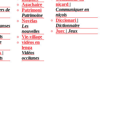
niçard
Agachaire
Communiquer en
ers de
Patrimonì
niçois
Patrimoine
Diccionari
Novèlas
Dictionnaire
danses
Les
Juec
Jeux
nouvelles
ts
Vie-village
e
vidèos en
lenga
s
Vidéos
ts
occitanes