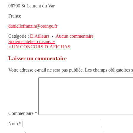
06700 St Laurent du Var
France
daniellefranzin@orange.fr
sur
Catégorie :
D'Ailleurs
•
Aucun commentaire
Navigation
Marombrina
Sixième atelier cuisine. »
« UN CONCORS D’AFICHAS
de
l’article
Laisser un commentaire
Votre adresse e-mail ne sera pas publiée.
Les champs obligatoires 
Commentaire
*
Nom
*