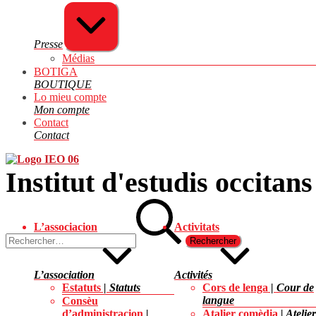
Agrandir/réduire
Presse
Médias
BOTIGA
BOUTIQUE
Lo mieu compte
Mon compte
Contact
Contact
Institut
d'Estudis
Institut d'estudis occitans
Occitans
06
Rechercher :
L’associacion
Activitats
L’association
Activités
Estatuts
Statuts
Cors de lenga
Cour de
langue
Consèu
d’administracion
Atalier comèdia
Atelier