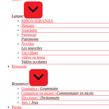
Agrandir/réduire
Langue
RIBON-RIBANHA
Blagaire
Agachaire
Patrimonì
Patrimoine
Novèlas
Les nouvelles
Vie-village
vidèos en lenga
Vidéos occitanes
Ressorsas
Agrandir/réduire
Ressources
Gramatica
Grammaire
Comunicar en niçard
Communiquer en niçois
Diccionari
Dictionnaire
Juec
Jeux
Pressa