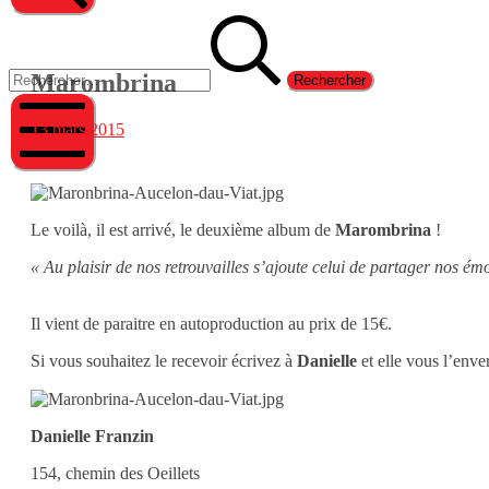
Rechercher
Rechercher :
Marombrina
28
13 mars 2015
septembre
2024
Menu
mobile
Le voilà, il est arrivé, le deuxième album de
Marombrina
!
« Au plaisir de nos retrouvailles s’ajoute celui de partager nos ém
Il vient de paraitre en autoproduction au prix de 15€.
Si vous souhaitez le recevoir écrivez à
Danielle
et elle vous l’env
Danielle Franzin
154, chemin des Oeillets